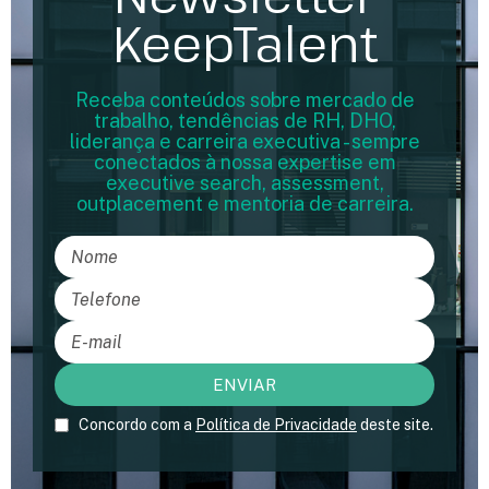
KeepTalent
Receba conteúdos sobre mercado de
trabalho, tendências de RH, DHO,
liderança e carreira executiva - sempre
conectados à nossa expertise em
executive search, assessment,
outplacement e mentoria de carreira.
Concordo com a
Política de Privacidade
deste site.